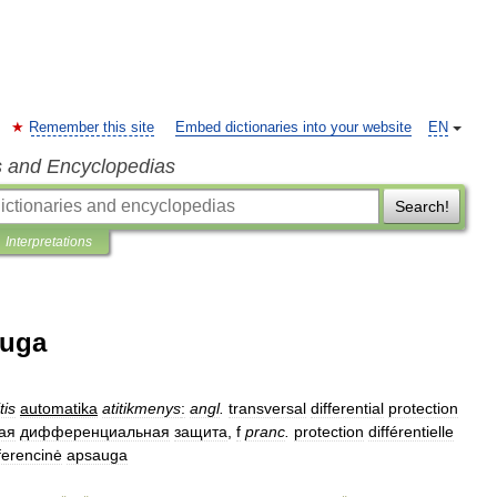
Remember this site
Embed dictionaries into your website
EN
s and Encyclopedias
Search!
Interpretations
auga
tis
automatika
atitikmenys
:
angl
.
transversal
differential
protection
ая
дифференциальная
защита
,
f
pranc
.
protection
différentielle
ferencinė
apsauga