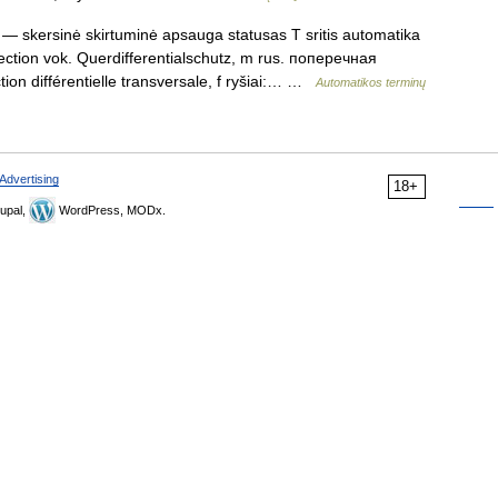
— skersinė skirtuminė apsauga statusas T sritis automatika
otection vok. Querdifferentialschutz, m rus. поперечная
n différentielle transversale, f ryšiai:… …
Automatikos terminų
Advertising
18+
upal,
WordPress, MODx.