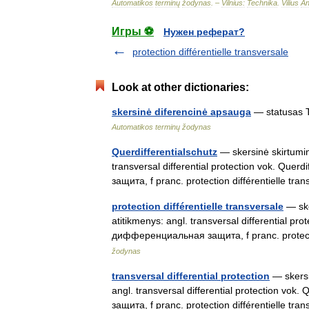
Automatikos
terminų
žodynas
. –
Vilnius:
Technika
.
Vilius
An
Игры ⚽
Нужен реферат?
protection différentielle transversale
Look at other dictionaries:
skersinė diferencinė apsauga
— statusas T
Automatikos terminų žodynas
Querdifferentialschutz
— skersinė skirtumin
transversal differential protection vok. Qu
защита, f pranc. protection différentielle tr
protection différentielle transversale
— ske
atitikmenys: angl. transversal differential pr
дифференциальная защита, f pranc. protectio
žodynas
transversal differential protection
— skersi
angl. transversal differential protection v
защита, f pranc. protection différentielle tr