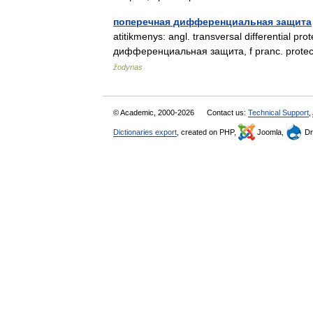
поперечная дифференциальная защита
atitikmenys: angl. transversal differential pr
дифференциальная защита, f pranc. protectio
žodynas
© Academic, 2000-2026
Contact us:
Technical Support
,
Dictionaries export
, created on PHP,
Joomla,
Dr