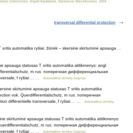
tanas
Geleževičius
,
Angelė
Kaulakienė
,
Stanislovas
Marcinkevičius
.
2004
.
transversal differential protection
 sritis automatika ryšiai: žiūrėk – skersinė skirtuminė apsauga …
ė apsauga statusas T sritis automatika atitikmenys: angl.
erdifferentialschutz, m rus. поперечная дифференциальная
ansversale, f ryšiai:… …
Automatikos terminų žodynas
rsinė skirtuminė apsauga statusas T sritis automatika
otection vok. Querdifferentialschutz, m rus. поперечная
n différentielle transversale, f ryšiai:… …
Automatikos terminų
nė skirtuminė apsauga statusas T sritis automatika atitikmenys:
ok. Querdifferentialschutz, m rus. поперечная дифференциальная
ansversale, f ryšiai:… …
Automatikos terminų žodynas