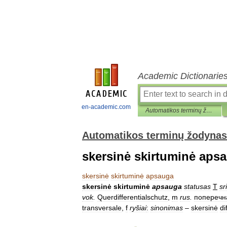
Academic Dictionarie
en-academic.com
Automatikos terminų žodynas
Automatikos terminų žodynas
skersinė skirtuminė aps
skersinė
skirtuminė
apsauga
skersinė
skirtuminė
apsauga
statusas
T
sri
vok
.
Querdifferentialschutz
,
m
rus
.
поперечн
transversale
,
f
ryšiai
:
sinonimas
–
skersinė
di